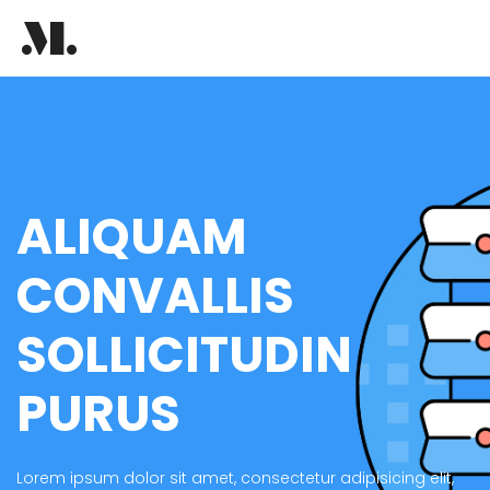
ALIQUAM
CONVALLIS
SOLLICITUDIN
PURUS
Lorem ipsum dolor sit amet, consectetur adipisicing elit,